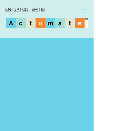
EN
|
JP
|
CN
|
BM
|
ID